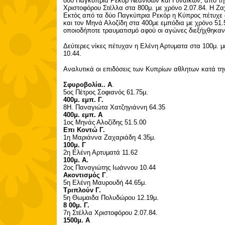
δυό Παγκύπρια Ρεκόρ Νεανίδων και Γυναικών, από τη
Χριστοφόρου Στέλλα στα 800μ. με χρόνο 2.07.84. Η Ζα
Εκτός από τα δύο Παγκύπρια Ρεκόρ η Κύπρος πέτυχε ά
και τον Μηνά Αλοζίδη στα 400με εμπόδια με χρόνο 51.5
οποιοδήποτε τραυματισμό αφού οι αγώνες διεξήχθηκα
Δεύτερες νίκες πέτυχαν η Ελένη Αρτυματα στα 100μ. μ
10.44.
Αναλυτικά οι επιδόσεις των Κυπρίων αθλητων κατά τ
Σφυροβολία.. Α
.
5ος Πέτρος Σοφιανός 61.75μ.
400μ. εμπ. Γ.
8Η. Παναγιώτα Χατζηγιάννη 64.35
400μ. εμπ. Α
1ος Μηνάς Αλοζίδης 51.5.00
Επι Κοντώ Γ.
1η Μαριάννα Ζαχαριάδη 4.35μ.
100μ. Γ
2η Ελένη Αρτυματά 11.62
100μ. Α.
2ος Παναγιώτης Ιωάννου 10.44
Ακοντισμός Γ
.
5η Ελένη Μαυρουδή 44.65μ.
Τριπλούν Γ.
5η Θωμαιδα Πολυδώρου 12.19μ.
8 00μ. Γ.
7η Στέλλα Χριστοφόρου 2.07.84.
1500μ. Α