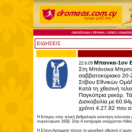
ΕΙΔΗΣΕΙΣ
Μπανκα-1ον 
22.6.09
Στη Μπάνσκα Μπριτσι
σαββατοκύριακο 20-
Στίβου Εθνικών Ομάδ
Κατά τη χθεσινή τελ
Παγκύπρια ρεκόρ. Τ
Δισκοβολία με 60.94μ
χρόνο 4.27.82 που α
Η Κύπρος στην τελική βαθμολογία κατετάγη τελευταία 
συγκέντρωσε 165β. Στην Α κατηγορία ανέρχονται Λιθου
Η Ελένη Αρτυματά πέτυχε τη μοναδική χθεσινή π΄ρωτη 