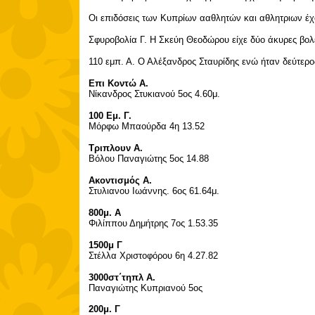
Οι επιδόσεις των Κυπρίων ααθλητών και αθλητριων έχ
Σφυροβολία Γ. Η Σκεύη Θεοδώρου είχε δύο άκυρες βολ
110 εμπ. Α. Ο Αλέξανδρος Σταυρίδης ενώ ήταν δεύτερος
Επι Κοντώ Α.
Νίκανδρος Στυκιανού 5ος 4.60μ.
100 Εμ. Γ.
Μόρφω Μπαούρδα 4η 13.52
Τριπλουν Α.
Βόλου Παναγιώτης 5ος 14.88
Ακοντισμός Α.
Στυλιανου Ιωάννης. 6ος 61.64μ.
800μ. Α
Φιλίππου Δημήτρης 7ος 1.53.35
1500μ Γ
Στέλλα Χριστοφόρου 6η 4.27.82
3000στ΄τηπλ Α.
Παναγιώτης Κυπριανού 5ος
200μ. Γ